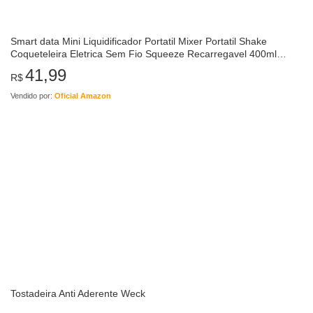
Smart data Mini Liquidificador Portatil Mixer Portatil Shake
Coqueteleira Eletrica Sem Fio Squeeze Recarregavel 400ml
(verde azul rosa Roxo -…
41,99
R$
Vendido por:
Oficial Amazon
Tostadeira Anti Aderente Weck