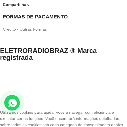
Compartilhar:
FORMAS DE PAGAMENTO
Crédito - Outras Formas
ELETRORADIOBRAZ ® Marca
registrada
Direitos Reservados © 1999-2024 eletroradiobraz.com.br domínio
registrado desde 04/2013
CNPJ n.º 33.527.812/0001-49 /EUCLIDES COSTA NETO.
Av. Francisco Matarazzo, nº 891, Água Branca, São Paulo/SP – Brasil
– CEP 05001-000 .
Utilizamos cookies para ajudar você a navegar com eficiência e
executar certas funções. Você encontrará informações detalhadas
sobre todos os cookies sob cada categoria de consentimento abaixo.