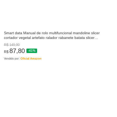
Smart data Manual de rolo multifuncional mandoline slicer
cortador vegetal artefato ralador rabanete batata slicer
ferramentas cozinha do agregado…
R$
149,90
87,80
-41%
R$
Vendido por:
Oficial Amazon