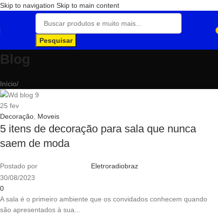
Skip to navigation
Skip to main content
Pesquisar
Blog
Início
/
25
fev
Decoração
,
Moveis
5 itens de decoração para sala que nunca
saem de moda
Postado por
Eletroradiobraz
30/08/2023
0
A sala é o primeiro ambiente que os convidados conhecem quando
são apresentados à sua...