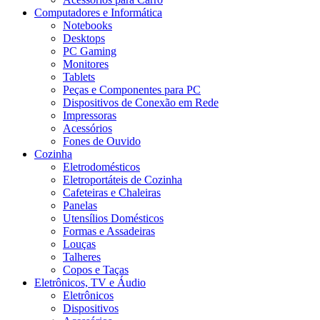
Computadores e Informática
Notebooks
Desktops
PC Gaming
Monitores
Tablets
Peças e Componentes para PC
Dispositivos de Conexão em Rede
Impressoras
Acessórios
Fones de Ouvido
Cozinha
Eletrodomésticos
Eletroportáteis de Cozinha
Cafeteiras e Chaleiras
Panelas
Utensílios Domésticos
Formas e Assadeiras
Louças
Talheres
Copos e Taças
Eletrônicos, TV e Áudio
Eletrônicos
Dispositivos