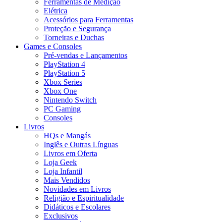
Ferramentas de Medição
Elétrica
Acessórios para Ferramentas
Proteção e Segurança
Torneiras e Duchas
Games e Consoles
Pré-vendas e Lançamentos
PlayStation 4
PlayStation 5
Xbox Series
Xbox One
Nintendo Switch
PC Gaming
Consoles
Livros
HQs e Mangás
Inglês e Outras Línguas
Livros em Oferta
Loja Geek
Loja Infantil
Mais Vendidos
Novidades em Livros
Religião e Espiritualidade
Didáticos e Escolares
Exclusivos