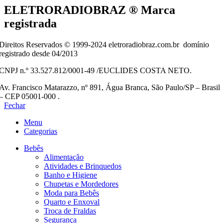
ELETRORADIOBRAZ ® Marca
registrada
Direitos Reservados © 1999-2024 eletroradiobraz.com.br domínio
registrado desde 04/2013
CNPJ n.º 33.527.812/0001-49 /EUCLIDES COSTA NETO.
Av. Francisco Matarazzo, nº 891, Água Branca, São Paulo/SP – Brasil
– CEP 05001-000 .
Fechar
Menu
Categorias
Bebês
Alimentação
Atividades e Brinquedos
Banho e Higiene
Chupetas e Mordedores
Moda para Bebês
Quarto e Enxoval
Troca de Fraldas
Segurança