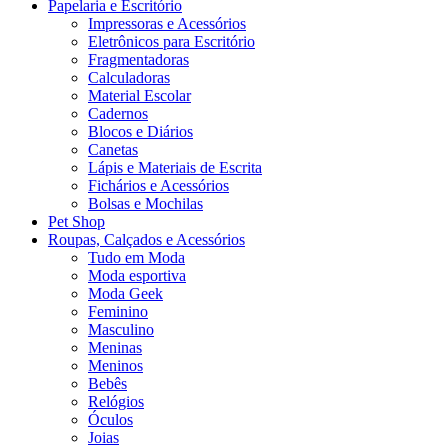
Papelaria e Escritório
Impressoras e Acessórios
Eletrônicos para Escritório
Fragmentadoras
Calculadoras
Material Escolar
Cadernos
Blocos e Diários
Canetas
Lápis e Materiais de Escrita
Fichários e Acessórios
Bolsas e Mochilas
Pet Shop
Roupas, Calçados e Acessórios
Tudo em Moda
Moda esportiva
Moda Geek
Feminino
Masculino
Meninas
Meninos
Bebês
Relógios
Óculos
Joias