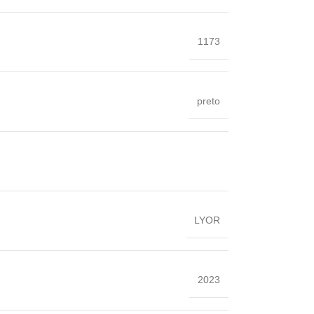
‎1173
preto
‎LYOR
‎2023