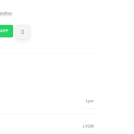
etalhes
SAPP
‎Lyor
‎LYOR