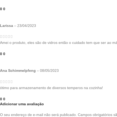
0
0
Larissa
–
23/04/2023
Amei o produto, eles são de vidros então o cuidado tem que ser ao m
0
0
Ana Schimmelpfeng
–
08/05/2023
ótimo para armazenamento de diversos temperos na cozinha!
0
0
Adicionar uma avaliação
O seu endereço de e-mail não será publicado.
Campos obrigatórios 