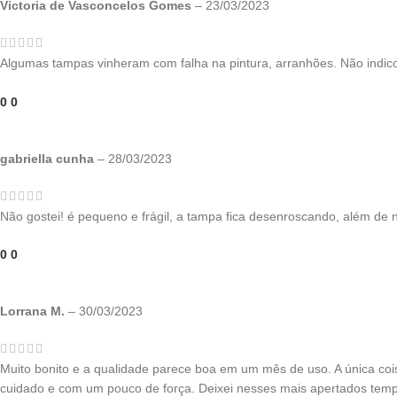
Victoria de Vasconcelos Gomes
–
23/03/2023
Algumas tampas vinheram com falha na pintura, arranhões. Não indic
0
0
gabriella cunha
–
28/03/2023
Não gostei! é pequeno e frágil, a tampa fica desenroscando, além de 
0
0
Lorrana M.
–
30/03/2023
Muito bonito e a qualidade parece boa em um mês de uso. A única co
cuidado e com um pouco de força. Deixei nesses mais apertados temper