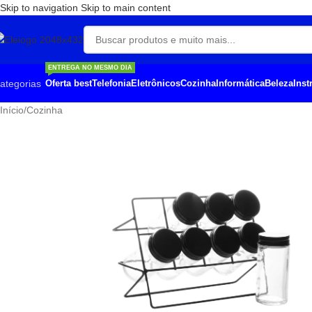
Skip to navigation
Skip to main content
ENTREGA NO MESMO DIA
ategorias
Oferta best
Telefonia
Eletrônicos
Cozinha
Informática
Beleza
Ins
Início
/
Cozinha