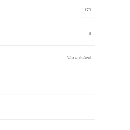
‎1173
‎8
‎Não aplicável