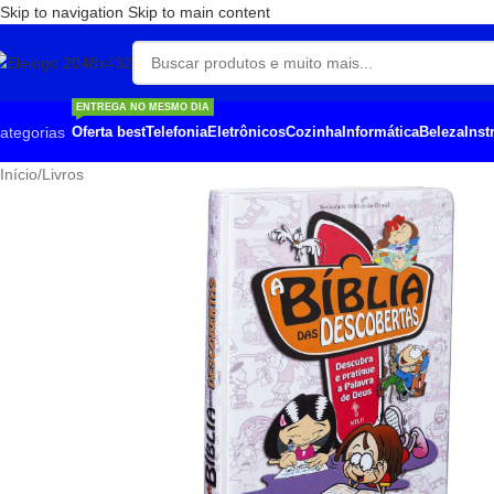
Skip to navigation
Skip to main content
ENTREGA NO MESMO DIA
ategorias
Oferta best
Telefonia
Eletrônicos
Cozinha
Informática
Beleza
Ins
Início
/
Livros