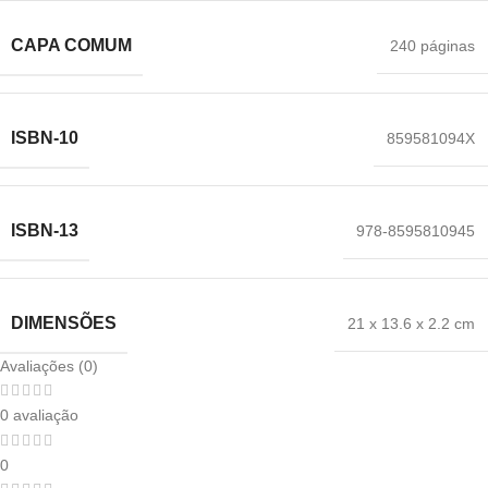
CAPA COMUM
240 páginas
ISBN-10
859581094X
ISBN-13
978-8595810945
DIMENSÕES
21 x 13.6 x 2.2 cm
Avaliações (0)
0 avaliação
0