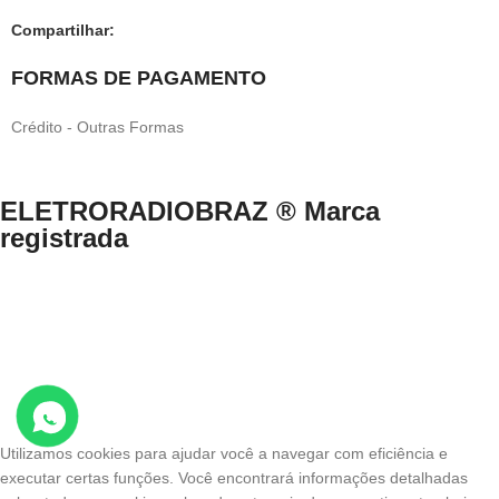
Compartilhar:
FORMAS DE PAGAMENTO
Crédito - Outras Formas
ELETRORADIOBRAZ ® Marca
registrada
Direitos Reservados © 1999-2024 eletroradiobraz.com.br domínio
registrado desde 04/2013
CNPJ n.º 33.527.812/0001-49 /EUCLIDES COSTA NETO.
Av. Francisco Matarazzo, nº 891, Água Branca, São Paulo/SP – Brasil
– CEP 05001-000 .
Utilizamos cookies para ajudar você a navegar com eficiência e
executar certas funções. Você encontrará informações detalhadas