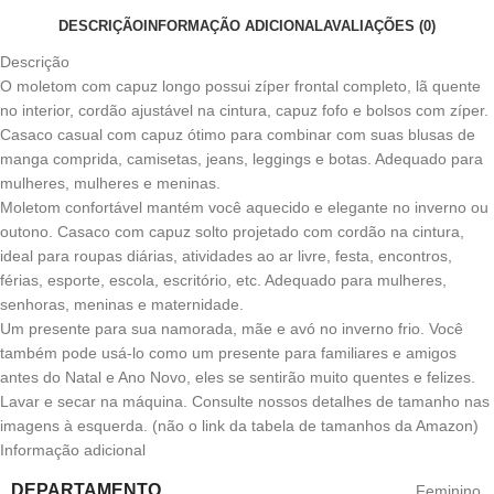
DESCRIÇÃO
INFORMAÇÃO ADICIONAL
AVALIAÇÕES (0)
Descrição
O moletom com capuz longo possui zíper frontal completo, lã quente
no interior, cordão ajustável na cintura, capuz fofo e bolsos com zíper.
Casaco casual com capuz ótimo para combinar com suas blusas de
manga comprida, camisetas, jeans, leggings e botas. Adequado para
mulheres, mulheres e meninas.
Moletom confortável mantém você aquecido e elegante no inverno ou
outono. Casaco com capuz solto projetado com cordão na cintura,
ideal para roupas diárias, atividades ao ar livre, festa, encontros,
férias, esporte, escola, escritório, etc. Adequado para mulheres,
senhoras, meninas e maternidade.
Um presente para sua namorada, mãe e avó no inverno frio. Você
também pode usá-lo como um presente para familiares e amigos
antes do Natal e Ano Novo, eles se sentirão muito quentes e felizes.
Lavar e secar na máquina. Consulte nossos detalhes de tamanho nas
imagens à esquerda. (não o link da tabela de tamanhos da Amazon)
Informação adicional
DEPARTAMENTO
‎Feminino