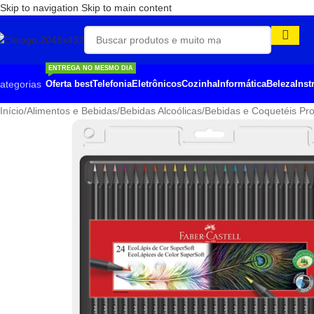
Skip to navigation
Skip to main content
ENTREGA NO MESMO DIA
ategorias
Oferta best
Telefonia
Eletrônicos
Cozinha
Informática
Beleza
Ins
Início
/
Alimentos e Bebidas
/
Bebidas Alcoólicas
/
Bebidas e Coquetéis Pr