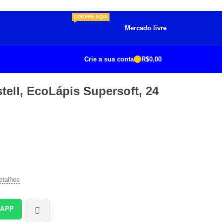
COMPRE AQUI
Mercado livre
Crie a sua conta
R$
0,00
tell, EcoLápis Supersoft, 24
etalhes
SAPP