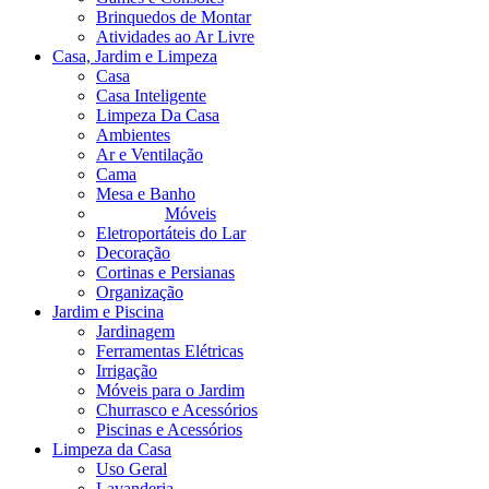
Brinquedos de Montar
Atividades ao Ar Livre
Casa, Jardim e Limpeza
Casa
Casa Inteligente
Limpeza Da Casa
Ambientes
Ar e Ventilação
Cama
Mesa e Banho
Móveis
Eletroportáteis do Lar
Decoração
Cortinas e Persianas
Organização
Jardim e Piscina
Jardinagem
Ferramentas Elétricas
Irrigação
Móveis para o Jardim
Churrasco e Acessórios
Piscinas e Acessórios
Limpeza da Casa
Uso Geral
Lavanderia