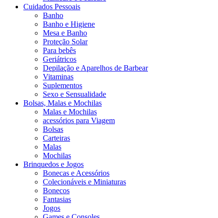
Cuidados Pessoais
Banho
Banho e Higiene
Mesa e Banho
Proteção Solar
Para bebês
Geriátricos
Depilação e Aparelhos de Barbear
Vitaminas
Suplementos
Sexo e Sensualidade
Bolsas, Malas e Mochilas
Malas e Mochilas
acessórios para Viagem
Bolsas
Carteiras
Malas
Mochilas
Brinquedos e Jogos
Bonecas e Acessórios
Colecionáveis e Miniaturas
Bonecos
Fantasias
Jogos
Games e Consoles