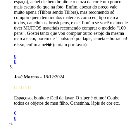
espaço), achei ele bem bonito e o cinza da cor é um pouco
mais escuro do que na foto. Enfim, apesar do preço vale
muito apena (Tilibra sendo Tilibra), mas recomendo só
comprar quem tem muitos materiais como eu, tipo marca
textos, canetinhas, brush pens, e etc. Porém se você realmente
tiver MUITOS materiais recomendo comprar o modelo “100
pens”. Gostei tanto que vou comprar outro estojo da mesma
marca e cor, porem de 1 bolso só pra lapis, caneta e borracha!
é isso, enfim amei❤️ (curtam por favor)
0
0
José Marcos
–
18/12/2024
Espaçoso, bonito e fácil de lavar. O zíper é ótimo! Coube
todos os objetos de meu filho. Canetinha, lápis de cor etc.
0
0