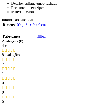
Detalhe: aplique emborrachado
Fechamento: em zíper
Material: nylon
Informação adicional
Dimens
100 g
,
21 x 9 x 9 cm
Fabricante
‎Tilibra
Avaliações (8)
4.9
8 avaliações
7
1
0
0
0