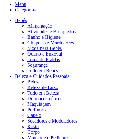
Menu
Categorias
Bebês
Alimentação
Atividades e Brinquedos
Banho e Higiene
Chupetas e Mordedores
Moda para Bebês
Quarto e Enxoval
Troca de Fraldas
Segurança
Tudo em Bebês
Beleza e Cuidados Pessoais
Beleza
Beleza de Luxo
Tudo em Beleza
Dermocosméticos
Maquiagem
Perfumes
Cabelo
Secadores e Modeladores
Rosto
Corpo
Manicure e Pedicure