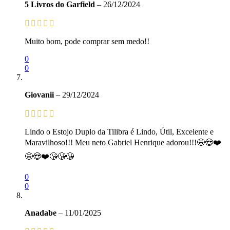
5 Livros do Garfield
–
26/12/2024
Muito bom, pode comprar sem medo!!
0
0
Giovanii
–
29/12/2024
Lindo o Estojo Duplo da Tilibra é Lindo, Útil, Excelente e
Maravilhoso!!! Meu neto Gabriel Henrique adorou!!!🤩😍❤️
🤩😍❤️😘😘😘
0
0
Anadabe
–
11/01/2025