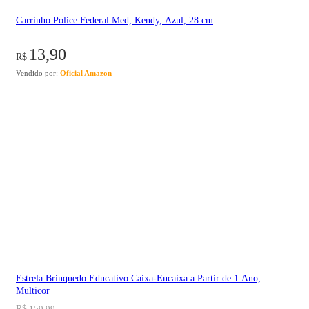
Carrinho Police Federal Med, Kendy, Azul, 28 cm
13,90
R$
Vendido por:
Oficial Amazon
Estrela Brinquedo Educativo Caixa-Encaixa a Partir de 1 Ano,
Multicor
R$
159,99