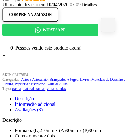
Vendido por:
Oficial Amazon
Última atualização em 10/04/2026 07:09
Detalhes
COMPRE NA AMAZON
WHATSAPP
0
Pessoas vendo este produto agora!
SKU:
C81276E4
Categorias:
Artes e Artesanato
,
Brinquedos e Jogos
,
Livros
,
Materiais de Desenho e
Pintura
,
Papelaria e Escritório
,
Volta às Aulas
Tags:
escola
,
material escolar
,
volta as aulas
Descrição
Informação adicional
Avaliações (8)
Descrição
Formato: (L)210mm x (A)90mm x (P)90mm
Compartimento: dois