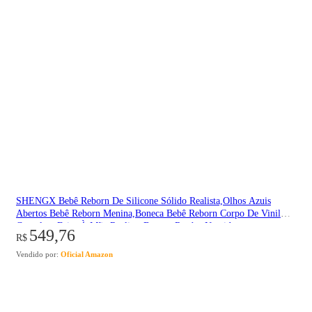
SHENGX Bebê Reborn De Silicone Sólido Realista,Olhos Azuis
Abertos Bebê Reborn Menina,Boneca Bebê Reborn Corpo De Vinil
Completo Feito À Mão Realista Boneca Recém-Nascida…
549,76
R$
Vendido por:
Oficial Amazon