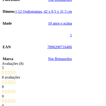
Dimens
1,12 Quilogramas
,
‎42 x 8,5 x 31,5 cm
Idade
‎10 anos e acima
‎1
EAN
‎7896200716406
Marca
‎Nig Brinquedos
Avaliações (8)
5
8 avaliações
8
0
0