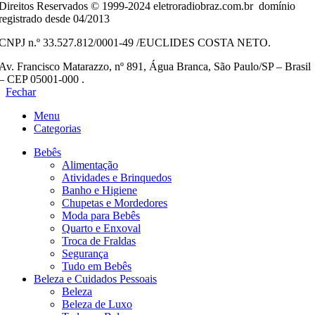
Direitos Reservados © 1999-2024 eletroradiobraz.com.br domínio
registrado desde 04/2013
CNPJ n.º 33.527.812/0001-49 /EUCLIDES COSTA NETO.
Av. Francisco Matarazzo, nº 891, Água Branca, São Paulo/SP – Brasil
– CEP 05001-000 .
Fechar
Menu
Categorias
Bebês
Alimentação
Atividades e Brinquedos
Banho e Higiene
Chupetas e Mordedores
Moda para Bebês
Quarto e Enxoval
Troca de Fraldas
Segurança
Tudo em Bebês
Beleza e Cuidados Pessoais
Beleza
Beleza de Luxo