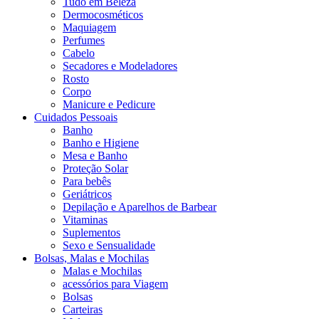
Tudo em Beleza
Dermocosméticos
Maquiagem
Perfumes
Cabelo
Secadores e Modeladores
Rosto
Corpo
Manicure e Pedicure
Cuidados Pessoais
Banho
Banho e Higiene
Mesa e Banho
Proteção Solar
Para bebês
Geriátricos
Depilação e Aparelhos de Barbear
Vitaminas
Suplementos
Sexo e Sensualidade
Bolsas, Malas e Mochilas
Malas e Mochilas
acessórios para Viagem
Bolsas
Carteiras