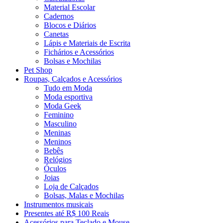
Material Escolar
Cadernos
Blocos e Diários
Canetas
Lápis e Materiais de Escrita
Fichários e Acessórios
Bolsas e Mochilas
Pet Shop
Roupas, Calçados e Acessórios
Tudo em Moda
Moda esportiva
Moda Geek
Feminino
Masculino
Meninas
Meninos
Bebês
Relógios
Óculos
Joias
Loja de Calçados
Bolsas, Malas e Mochilas
Instrumentos musicais
Presentes até R$ 100 Reais
Acessórios para Teclado e Mouse