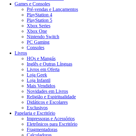
Games e Consoles
Pré-vendas e Lançamentos
PlayStation 4
PlayStation 5
Xbox Series
Xbox One
Nintendo Switch
PC Gaming
Consoles
Livros
HQs e Mangás
Inglês e Outras Línguas
Livros em Oferta
Loja Geek
Loja Infantil
Mais Vendidos
Novidades em Livros
Religião e Espiritualidade
Didáticos e Escolares
Exclusivos
Papelaria e Escritório
Impressoras e Acessórios
Eletrônicos para Escritório
Fragmentadoras
Calculadoras