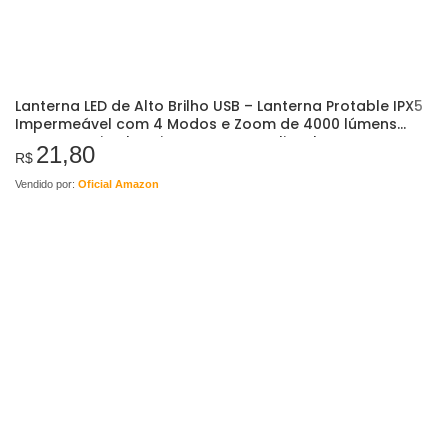
Lanterna LED de Alto Brilho USB – Lanterna Protable IPX5
Impermeável com 4 Modos e Zoom de 4000 lúmens
para Camping | Equipamento ao ar livre |…
21,80
R$
Vendido por:
Oficial Amazon