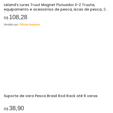
Leland’s Lures Truut Magnet Flutuador E-Z Truuta,
equipamento e acessórios de pesca, iscas de pesca, 36
flutuadores E-Z com ranhuras
108,28
R$
Vendido por:
Oficial Amazon
Suporte de vara Pesca Brasil Rod Rack até 6 varas
38,90
R$