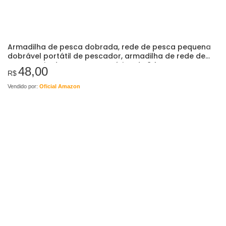
Armadilha de pesca dobrada, rede de pesca pequena
dobrável portátil de pescador, armadilha de rede de
caranguejo de pesca automática de 8 furos com…
48,00
R$
Vendido por:
Oficial Amazon