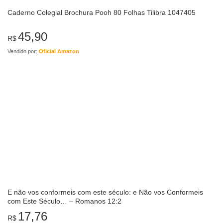
Caderno Colegial Brochura Pooh 80 Folhas Tilibra 1047405
45,90
R$
Vendido por:
Oficial Amazon
E não vos conformeis com este século: e Não vos Conformeis
com Este Século… – Romanos 12:2
17,76
R$