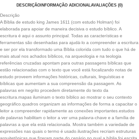
DESCRIÇÃO
INFORMAÇÃO ADICIONAL
AVALIAÇÕES (0)
Descrição
A Bíblia de estudo king James 1611 (com estudo Holman) foi
elaborada para apoiar de maneira decisiva o estudo bíblico. A
escritura é aqui o assunto principal. Todas as características e
ferramentas são desenhadas para ajudá-lo a compreender a escritura
e ser por ela transformado uma Bíblia colorida com tudo o que há de
mais atual nos achados bíblicos, na arqueologia e na teologia
referências cruzadas apontam para outras passagens bíblicas que
estão relacionadas com o texto que você está focalizando notas de
estudo proveem informações históricas, culturais, linguísticas e
bíblicas que aumentam a sua compreensão da passagem. As
palavras em negrito procedem diretamente do texto da
escritura.mapas iluminam o texto bíblico ao mostrar o seu contexto
geográfico.quadros organizam as informações de forma a capacitar o
leitor a compreender rapidamente as conexões importantes.estudos
de palavras habilitam o leitor a ver uma palavra-chave e a família de
palavras a que ela está relacionada. Mostra também a variedade de
expressões nas quais o termo é usado.ilustrações recriam estruturas
arquitetônicas que fizeram parte do cenário no qual a bíblia foi escrita.