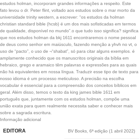
estudos holman, incorporam grandes informações a respeito. Este
fato levou o dr. Peter flint, voltado aos estudos sobre o mar morto da
universidade trinity western, a escrever: “os estudos da holman
christian standard bible (hcsb) é um dos mais sofisticadas em termos
de qualidade, disponível no mundo”.o que tudo isso significa? significa
que nos estudos holman da bkj 1611 encontraremos o nome pessoal
de deus como senhor em maiúsculo, fazendo menção a yhvh no vt, o
uso de “pacto”, o uso de ¬“shabat”, só para citar alguns exemplos. é
amplamente conhecido que os manuscritos originais da bíblia em
hebraico, grego e aramaico têm palavras e expressões para as quais
não há equivalentes em nossa língua. Traduzir esse tipo de texto para
nosso idioma é um processo meticuloso. A precisão na escolha
vocabular é essencial para a compreensão dos conceitos bíblicos em
geral. Além disso, temos o texto da king james bible 1611 em
português que, juntamente com os estudos holman, compõe uma
união exata para quem realmente necessita saber e conhecer mais
sobre a sagrada escritura.
Informação adicional
EDITORA
BV Books
,
6ª edição (1 abril 2022)