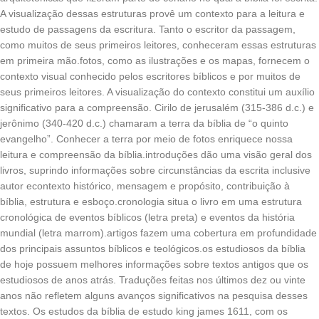
A visualização dessas estruturas provê um contexto para a leitura e
estudo de passagens da escritura. Tanto o escritor da passagem,
como muitos de seus primeiros leitores, conheceram essas estruturas
em primeira mão.fotos, como as ilustrações e os mapas, fornecem o
contexto visual conhecido pelos escritores bíblicos e por muitos de
seus primeiros leitores. A visualização do contexto constitui um auxílio
significativo para a compreensão. Cirilo de jerusalém (315-386 d.c.) e
jerônimo (340-420 d.c.) chamaram a terra da bíblia de “o quinto
evangelho”. Conhecer a terra por meio de fotos enriquece nossa
leitura e compreensão da bíblia.introduções dão uma visão geral dos
livros, suprindo informações sobre circunstâncias da escrita inclusive
autor econtexto histórico, mensagem e propósito, contribuição à
bíblia, estrutura e esboço.cronologia situa o livro em uma estrutura
cronológica de eventos bíblicos (letra preta) e eventos da história
mundial (letra marrom).artigos fazem uma cobertura em profundidade
dos principais assuntos bíblicos e teológicos.os estudiosos da bíblia
de hoje possuem melhores informações sobre textos antigos que os
estudiosos de anos atrás. Traduções feitas nos últimos dez ou vinte
anos não refletem alguns avanços significativos na pesquisa desses
textos. Os estudos da bíblia de estudo king james 1611, com os