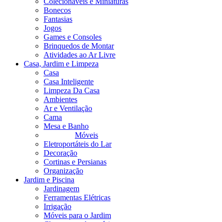
Colecionáveis e Miniaturas
Bonecos
Fantasias
Jogos
Games e Consoles
Brinquedos de Montar
Atividades ao Ar Livre
Casa, Jardim e Limpeza
Casa
Casa Inteligente
Limpeza Da Casa
Ambientes
Ar e Ventilação
Cama
Mesa e Banho
Móveis
Eletroportáteis do Lar
Decoração
Cortinas e Persianas
Organização
Jardim e Piscina
Jardinagem
Ferramentas Elétricas
Irrigação
Móveis para o Jardim