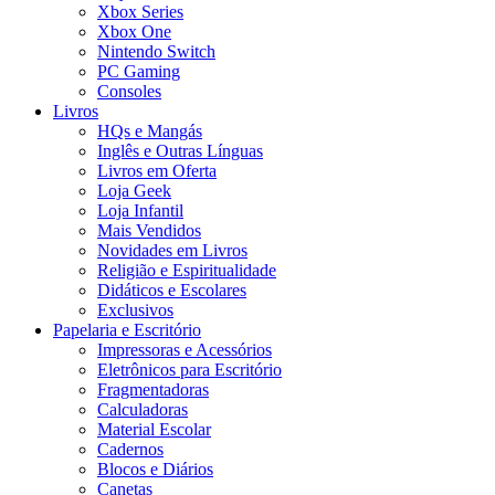
Xbox Series
Xbox One
Nintendo Switch
PC Gaming
Consoles
Livros
HQs e Mangás
Inglês e Outras Línguas
Livros em Oferta
Loja Geek
Loja Infantil
Mais Vendidos
Novidades em Livros
Religião e Espiritualidade
Didáticos e Escolares
Exclusivos
Papelaria e Escritório
Impressoras e Acessórios
Eletrônicos para Escritório
Fragmentadoras
Calculadoras
Material Escolar
Cadernos
Blocos e Diários
Canetas