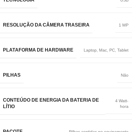
‎USB
RESOLUÇÃO DA CÂMERA TRASEIRA
‎1 MP
PLATAFORMA DE HARDWARE
‎Laptop
,
Mac
,
‎PC
,
Tablet
PILHAS
‎Não
CONTEÚDO DE ENERGIA DA BATERIA DE
‎4 Watt-
hora
LÍTIO
PACOTE
‎Pilhas contidas no equipamento