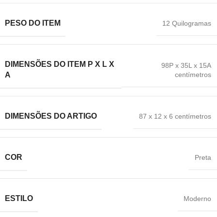
PESO DO ITEM
12 Quilogramas
DIMENSÕES DO ITEM P X L X
98P x 35L x 15A
centímetros
A
DIMENSÕES DO ARTIGO
87 x 12 x 6 centímetros
COR
‎Preta
ESTILO
‎Moderno