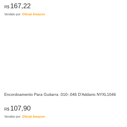
.045.065.080.100.130 – D’ADDARIO
167,22
R$
Vendido por:
Oficial Amazon
Encordoamento Para Guitarra .010-.046 D’Addario NYXL1046
107,90
R$
Vendido por:
Oficial Amazon