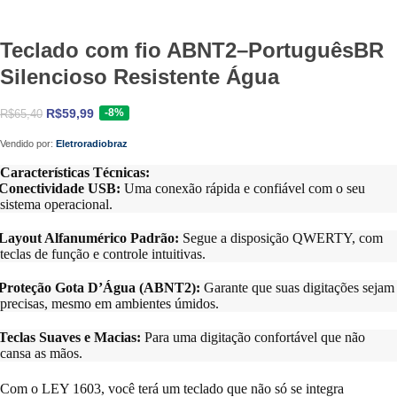
Teclado com fio ABNT2–PortuguêsBR
Silencioso Resistente Água
-8%
R$
59,99
R$
65,40
Vendido por:
Eletroradiobraz
Características Técnicas:
Conectividade USB:
Uma conexão rápida e confiável com o seu
sistema operacional.
Layout Alfanumérico Padrão:
Segue a disposição QWERTY, com
teclas de função e controle intuitivas.
Proteção Gota D’Água (ABNT2):
Garante que suas digitações sejam
precisas, mesmo em ambientes úmidos.
Teclas Suaves e Macias:
Para uma digitação confortável que não
cansa as mãos.
Com o LEY 1603, você terá um teclado que não só se integra