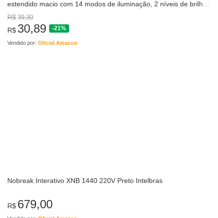
estendido macio com 14 modos de iluminação, 2 níveis de brilho,
mousepads para teclado de…
R$
39,30
30,89
-21%
R$
Vendido por:
Oficial Amazon
Nobreak Interativo XNB 1440 220V Preto Intelbras
679,00
R$