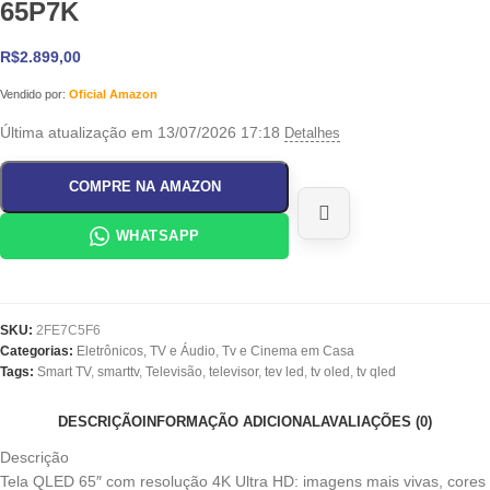
65P7K
R$
2.899,00
Vendido por:
Oficial Amazon
Última atualização em 13/07/2026 17:18
Detalhes
COMPRE NA AMAZON
WHATSAPP
SKU:
2FE7C5F6
Categorias:
Eletrônicos, TV e Áudio
,
Tv e Cinema em Casa
Tags:
Smart TV
,
smarttv
,
Televisão
,
televisor
,
tev led
,
tv oled
,
tv qled
DESCRIÇÃO
INFORMAÇÃO ADICIONAL
AVALIAÇÕES (0)
Descrição
Tela QLED 65″ com resolução 4K Ultra HD: imagens mais vivas, cores