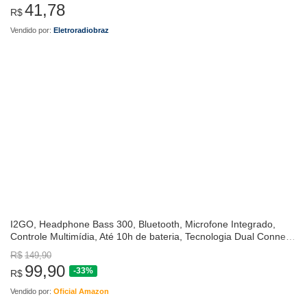
41,78
R$
Vendido por:
Eletroradiobraz
I2GO, Headphone Bass 300, Bluetooth, Microfone Integrado,
Controle Multimídia, Até 10h de bateria, Tecnologia Dual Connect,
Entrada cabo auxiliar P2 (incluso), Dobrável, Preto
R$
149,90
99,90
-33%
R$
Vendido por:
Oficial Amazon