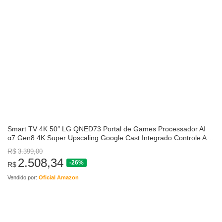
Smart TV 4K 50″ LG QNED73 Portal de Games Processador AI
α7 Gen8 4K Super Upscaling Google Cast Integrado Controle AI
Magic WebOS 25 Modo Esportes Alerta de Esportes
R$
3.399,00
2.508,34
-26%
R$
Vendido por:
Oficial Amazon