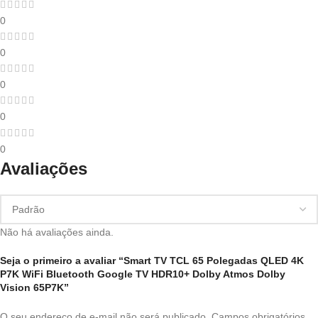
0
0
0
0
0
Avaliações
Não há avaliações ainda.
Seja o primeiro a avaliar “Smart TV TCL 65 Polegadas QLED 4K
P7K WiFi Bluetooth Google TV HDR10+ Dolby Atmos Dolby
Vision 65P7K”
O seu endereço de e-mail não será publicado.
Campos obrigatórios