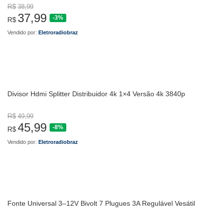
R$
38,99
37,99
-3%
R$
Vendido por:
Eletroradiobraz
Divisor Hdmi Splitter Distribuidor 4k 1×4 Versão 4k 3840p
R$
49,99
45,99
-8%
R$
Vendido por:
Eletroradiobraz
Fonte Universal 3–12V Bivolt 7 Plugues 3A Regulável Vesátil