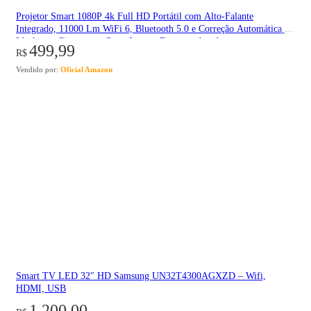
Projetor Smart 1080P 4k Full HD Portátil com Alto-Falante
Integrado, 11000 Lm WiFi 6, Bluetooth 5.0 e Correção Automática –
Ideal para Cinema em Casa, Jogos e Externas, bettdow…
499,99
R$
Vendido por:
Oficial Amazon
Smart TV LED 32″ HD Samsung UN32T4300AGXZD – Wifi,
HDMI, USB
1.200,00