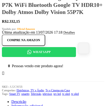
P7K WiFi Bluetooth Google TV HDR10+
Dolby Atmos Dolby Vision 55P7K
R$
2.332,15
Vendido por:
Oficial Amazon
Última atualização em 13/07/2026 17:18
Detalhes
COMPRE NA AMAZON
WHATSAPP
0
Pessoas vendo este produto agora!
SKU:
A32C905B
Categorias:
Eletrônicos, TV e Áudio
,
Tv e Cinema em Casa
Tags:
Smart TV
,
smarttv
,
Televisão
,
televisor
,
tev led
,
tv oled
,
tv qled
Descrição
Informação adicional