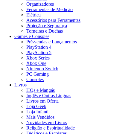
Organizadores
Ferramentas de Medição
Elétrica
Acessórios para Ferramentas
Proteção e Segurança
Torneiras e Duchas
Games e Consoles
Pré-vendas e Lançamentos
PlayStation 4
PlayStation 5
Xbox Series
Xbox One
Nintendo Switch
PC Gaming
Consoles
Livros
HQs e Mangás
Inglês e Outras Línguas
Livros em Oferta
Loja Geek
Loja Infantil
Mais Vendidos
Novidades em Livros
Religião e Espiritualidade
Didáticos e Escolares