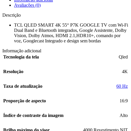
Avaliações (0)
Descrição
TCL QLED SMART 4K 55“ P7K GOOGLE TV com Wi-Fi
Dual Band e Bluetooth integrados, Google Assistente, Dolby
Vision, Dolby Atmos, HDMI 2.1,HDR10+, comando por
voz, Googlecast Integrado e design sem bordas
Informação adicional
Tecnologia da tela
Qled
Resolução
4K
Taxa de atualização
‎60 Hz
Proporção de aspecto
16:9
Índice de contraste da imagem
Alto
Brilho máximo do visor
4000 Revestimento NIT