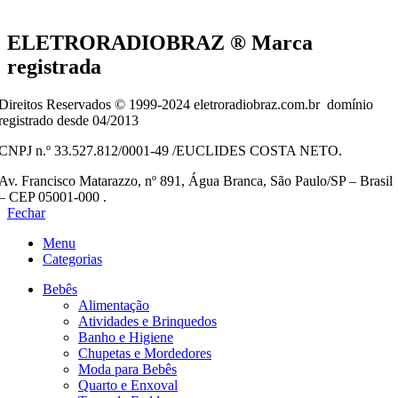
ELETRORADIOBRAZ ® Marca
registrada
Direitos Reservados © 1999-2024 eletroradiobraz.com.br domínio
registrado desde 04/2013
CNPJ n.º 33.527.812/0001-49 /EUCLIDES COSTA NETO.
Av. Francisco Matarazzo, nº 891, Água Branca, São Paulo/SP – Brasil
– CEP 05001-000 .
Fechar
Menu
Categorias
Bebês
Alimentação
Atividades e Brinquedos
Banho e Higiene
Chupetas e Mordedores
Moda para Bebês
Quarto e Enxoval