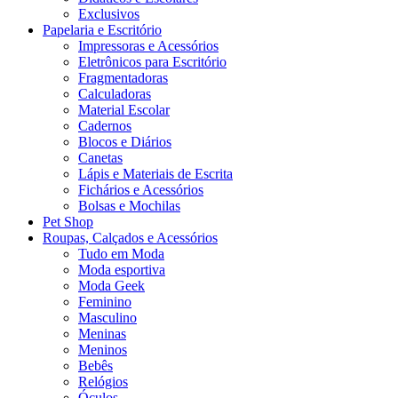
Exclusivos
Papelaria e Escritório
Impressoras e Acessórios
Eletrônicos para Escritório
Fragmentadoras
Calculadoras
Material Escolar
Cadernos
Blocos e Diários
Canetas
Lápis e Materiais de Escrita
Fichários e Acessórios
Bolsas e Mochilas
Pet Shop
Roupas, Calçados e Acessórios
Tudo em Moda
Moda esportiva
Moda Geek
Feminino
Masculino
Meninas
Meninos
Bebês
Relógios
Óculos