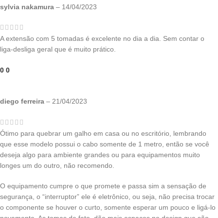
sylvia nakamura
–
14/04/2023
A extensão com 5 tomadas é excelente no dia a dia. Sem contar o
liga-desliga geral que é muito prático.
0
0
diego ferreira
–
21/04/2023
Ótimo para quebrar um galho em casa ou no escritório, lembrando
que esse modelo possui o cabo somente de 1 metro, então se você
deseja algo para ambiente grandes ou para equipamentos muito
longes um do outro, não recomendo.
O equipamento cumpre o que promete e passa sim a sensação de
segurança, o “interruptor” ele é eletrônico, ou seja, não precisa trocar
o componente se houver o curto, somente esperar um pouco e ligá-lo
novamente. As tomas de fato, dão mais espaços no design que são