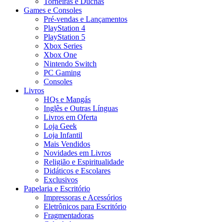
Torneiras e Duchas
Games e Consoles
Pré-vendas e Lançamentos
PlayStation 4
PlayStation 5
Xbox Series
Xbox One
Nintendo Switch
PC Gaming
Consoles
Livros
HQs e Mangás
Inglês e Outras Línguas
Livros em Oferta
Loja Geek
Loja Infantil
Mais Vendidos
Novidades em Livros
Religião e Espiritualidade
Didáticos e Escolares
Exclusivos
Papelaria e Escritório
Impressoras e Acessórios
Eletrônicos para Escritório
Fragmentadoras