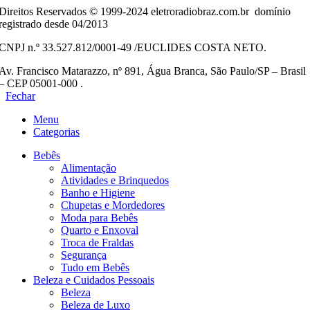
Direitos Reservados © 1999-2024 eletroradiobraz.com.br domínio
registrado desde 04/2013
CNPJ n.º 33.527.812/0001-49 /EUCLIDES COSTA NETO.
Av. Francisco Matarazzo, nº 891, Água Branca, São Paulo/SP – Brasil
– CEP 05001-000 .
Fechar
Menu
Categorias
Bebês
Alimentação
Atividades e Brinquedos
Banho e Higiene
Chupetas e Mordedores
Moda para Bebês
Quarto e Enxoval
Troca de Fraldas
Segurança
Tudo em Bebês
Beleza e Cuidados Pessoais
Beleza
Beleza de Luxo