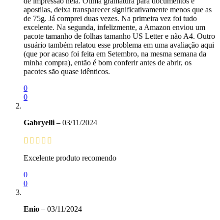
de impressão nela. Ótima gramatura para documentos e
apostilas, deixa transparecer significativamente menos que as
de 75g. Já comprei duas vezes. Na primeira vez foi tudo
excelente. Na segunda, infelizmente, a Amazon enviou um
pacote tamanho de folhas tamanho US Letter e não A4. Outro
usuário também relatou esse problema em uma avaliação aqui
(que por acaso foi feita em Setembro, na mesma semana da
minha compra), então é bom conferir antes de abrir, os
pacotes são quase idênticos.
0
0
Gabryelli
–
03/11/2024
Excelente produto recomendo
0
0
Enio
–
03/11/2024