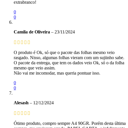
extrabranco!
0
0
Camila de Oliveira
–
23/11/2024
O produto é Ok, só que o pacote das folhas mesmo veio
rasgado. Nisso, algumas folhas vieram com um sujiinho sabe.
O pacote da entrega, que tem os dados veio Ok, só o da folha
mesmo que veio assim.
Não vai me incomodar, mas queria pontuar isso.
0
0
Alesash
–
12/12/2024
Ótimo produto, compro sempre A4 90GR. Porém desta última