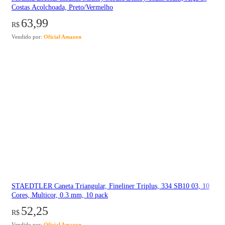
Costas Acolchoada, Preto/Vermelho
63,99
R$
Vendido por:
Oficial Amazon
STAEDTLER Caneta Triangular, Fineliner Triplus, 334 SB10 03, 10
Cores, Multicor, 0.3 mm, 10 pack
52,25
R$
Vendido por:
Oficial Amazon