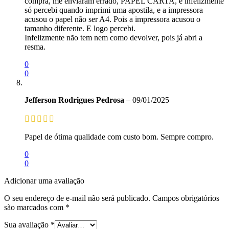
compra, me enviaram errado, PAPEL CARTA, e infelizmente
só percebi quando imprimi uma apostila, e a impressora
acusou o papel não ser A4. Pois a impressora acusou o
tamanho diferente. E logo percebi.
Infelizmente não tem nem como devolver, pois já abri a
resma.
0
0
Jefferson Rodrigues Pedrosa
–
09/01/2025
Papel de ótima qualidade com custo bom. Sempre compro.
0
0
Adicionar uma avaliação
O seu endereço de e-mail não será publicado.
Campos obrigatórios
são marcados com
*
Sua avaliação
*