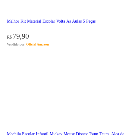
Melhor Kit Material Escolar Volta Às Aulas 5 Peças
79,90
R$
Vendido por:
Oficial Amazon
Mochila Escolar Infantil Mickey Mouse Disney Tsum Tsum, Alça de