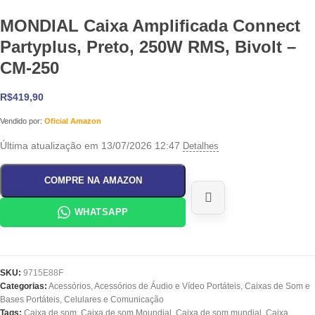
MONDIAL Caixa Amplificada Connect
Partyplus, Preto, 250W RMS, Bivolt –
CM-250
R$
419,90
Vendido por:
Oficial Amazon
Última atualização em 13/07/2026 12:47
Detalhes
COMPRE NA AMAZON
WHATSAPP
SKU:
9715E88F
Categorias:
Acessórios
,
Acessórios de Áudio e Vídeo Portáteis
,
Caixas de Som e
Bases Portáteis
,
Celulares e Comunicação
Tags:
Caixa de som
,
Caixa de som Moundial
,
Caixa de som mundial
,
Caixa