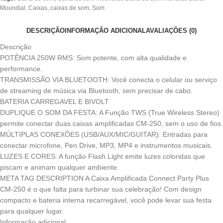
Moundial
,
Caixas
,
caixas de som
,
Som
DESCRIÇÃO
INFORMAÇÃO ADICIONAL
AVALIAÇÕES (0)
Descrição
POTÊNCIA 250W RMS: Som potente, com alta qualidade e
performance.
TRANSMISSÃO VIA BLUETOOTH: Você conecta o celular ou serviço
de streaming de música via Bluetooth, sem precisar de cabo.
BATERIA CARREGAVEL E BIVOLT
DUPLIQUE O SOM DA FESTA: A Função TWS (True Wireless Stereo)
permite conectar duas caixas amplificadas CM-250, sem o uso de fios.
MÚLTIPLAS CONEXÕES (USB/AUX/MIC/GUITAR): Entradas para
conectar microfone, Pen Drive, MP3, MP4 e instrumentos musicais.
LUZES E CORES: A função Flash Light emite luzes coloridas que
piscam e animam qualquer ambiente.
META TAG DESCRIPTION A Caixa Amplificada Connect Party Plus
CM-250 é o que falta para turbinar sua celebração! Com design
compacto e bateria interna recarregável, você pode levar sua festa
para qualquer lugar.
Informação adicional