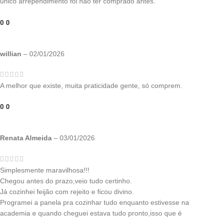
único arrependimento foi não ter comprado antes.
0
0
willian
–
02/01/2026
A melhor que existe, muita praticidade gente, só comprem.
0
0
Renata Almeida
–
03/01/2026
Simplesmente maravilhosa!!!
Chegou antes do prazo,veio tudo certinho.
Já cozinhei feijão com rejeito e ficou divino.
Programei a panela pra cozinhar tudo enquanto estivesse na
academia e quando cheguei estava tudo pronto,isso que é