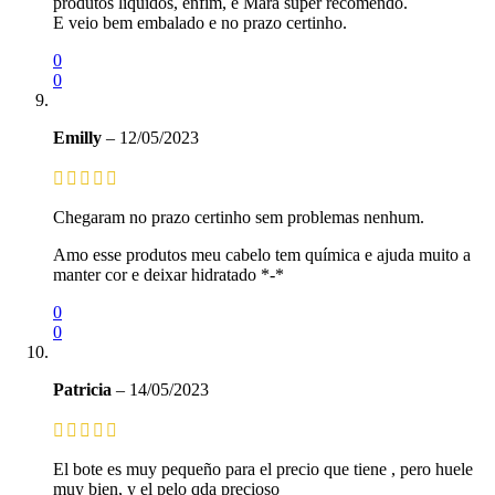
produtos líquidos, enfim, é Mara super recomendo.
E veio bem embalado e no prazo certinho.
0
0
Emilly
–
12/05/2023
Chegaram no prazo certinho sem problemas nenhum.
Amo esse produtos meu cabelo tem química e ajuda muito a
manter cor e deixar hidratado *-*
0
0
Patricia
–
14/05/2023
El bote es muy pequeño para el precio que tiene , pero huele
muy bien, y el pelo qda precioso