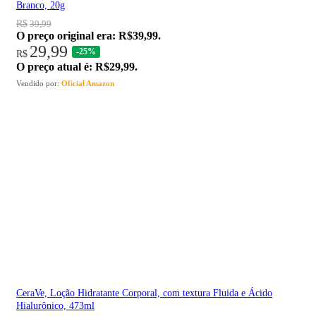
Branco, 20g
R$
39,99
O preço original era: R$39,99.
29,99
-25%
R$
O preço atual é: R$29,99.
Vendido por:
Oficial Amazon
CeraVe, Loção Hidratante Corporal, com textura Fluida e Ácido
Hialurônico, 473ml