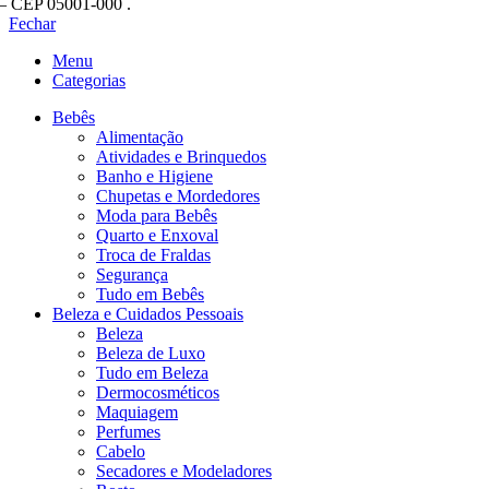
– CEP 05001-000 .
Fechar
Menu
Categorias
Bebês
Alimentação
Atividades e Brinquedos
Banho e Higiene
Chupetas e Mordedores
Moda para Bebês
Quarto e Enxoval
Troca de Fraldas
Segurança
Tudo em Bebês
Beleza e Cuidados Pessoais
Beleza
Beleza de Luxo
Tudo em Beleza
Dermocosméticos
Maquiagem
Perfumes
Cabelo
Secadores e Modeladores