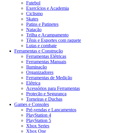
Futebol
Exercícios e Academia
Ciclismo
Skates
Patins e Patinetes
Natação
Trilha e Acampamento
Tênis e Esportes com raquete
Lutas e combate
Ferramentas e Construção
Ferramentas Elétricas
Ferramentas Manuais
Iluminação
Organizadores
Ferramentas de Medição
Elétrica
Acessórios para Ferramentas
Proteção e Segurança
Torneiras e Duchas
Games e Consoles
Pré-vendas e Lançamentos
PlayStation 4
PlayStation 5
Xbox Series
Xbox One