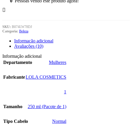
0
Pessoas vendo este produto agora!
SKU:
B074LW78DJ
Categoria:
Beleza
Informação adicional
Avaliações (10)
Informação adicional
Departamento
‎Mulheres
Fabricante
‎LOLA COSMETICS
‎1
Tamanho
‎250 ml (Pacote de 1)
Tipo Cabelo
‎Normal