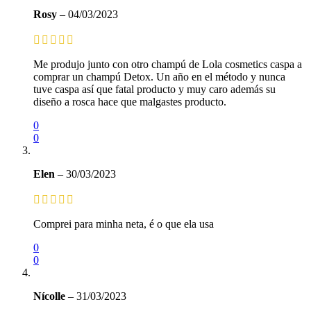
Rosy
–
04/03/2023
Me produjo junto con otro champú de Lola cosmetics caspa a
comprar un champú Detox. Un año en el método y nunca
tuve caspa así que fatal producto y muy caro además su
diseño a rosca hace que malgastes producto.
0
0
Elen
–
30/03/2023
Comprei para minha neta, é o que ela usa
0
0
Nícolle
–
31/03/2023