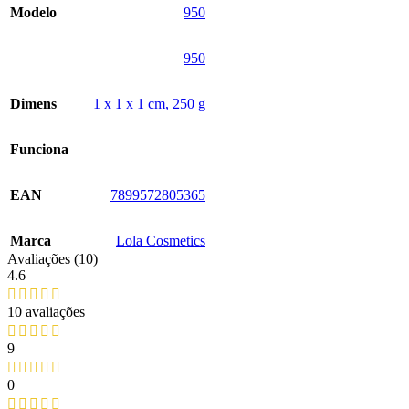
Modelo
‎950
‎950
Dimens
‎1 x 1 x 1 cm
,
250 g
Funciona
EAN
‎7899572805365
Marca
‎Lola Cosmetics
Avaliações (10)
4.6
10 avaliações
9
0