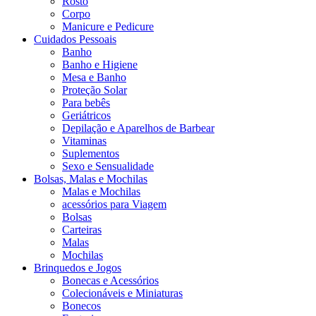
Rosto
Corpo
Manicure e Pedicure
Cuidados Pessoais
Banho
Banho e Higiene
Mesa e Banho
Proteção Solar
Para bebês
Geriátricos
Depilação e Aparelhos de Barbear
Vitaminas
Suplementos
Sexo e Sensualidade
Bolsas, Malas e Mochilas
Malas e Mochilas
acessórios para Viagem
Bolsas
Carteiras
Malas
Mochilas
Brinquedos e Jogos
Bonecas e Acessórios
Colecionáveis e Miniaturas
Bonecos