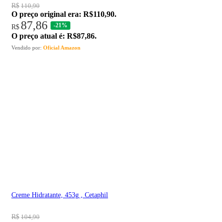
R$
110,90
O preço original era: R$110,90.
87,86
-21%
R$
O preço atual é: R$87,86.
Vendido por:
Oficial Amazon
Creme Hidratante, 453g , Cetaphil
R$
104,90