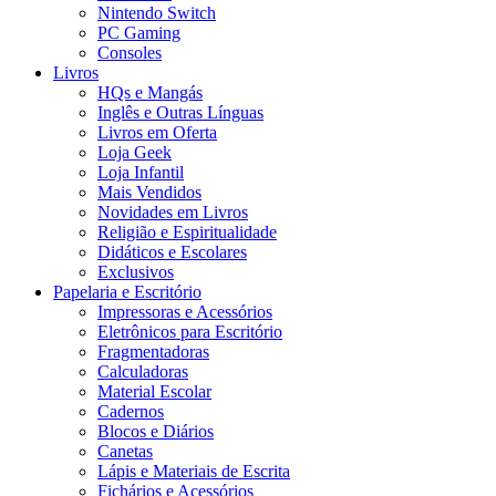
Nintendo Switch
PC Gaming
Consoles
Livros
HQs e Mangás
Inglês e Outras Línguas
Livros em Oferta
Loja Geek
Loja Infantil
Mais Vendidos
Novidades em Livros
Religião e Espiritualidade
Didáticos e Escolares
Exclusivos
Papelaria e Escritório
Impressoras e Acessórios
Eletrônicos para Escritório
Fragmentadoras
Calculadoras
Material Escolar
Cadernos
Blocos e Diários
Canetas
Lápis e Materiais de Escrita
Fichários e Acessórios