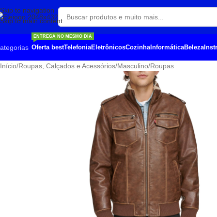
Skip to navigation
Skip to main content
ENTREGA NO MESMO DIA
ategorias
Oferta best
Telefonia
Eletrônicos
Cozinha
Informática
Beleza
Ins
Início
/
Roupas, Calçados e Acessórios
/
Masculino
/
Roupas