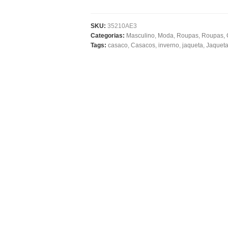
SKU:
35210AE3
Categorias:
Masculino
,
Moda
,
Roupas
,
Roupas, 
Tags:
casaco
,
Casacos
,
inverno
,
jaqueta
,
Jaquet