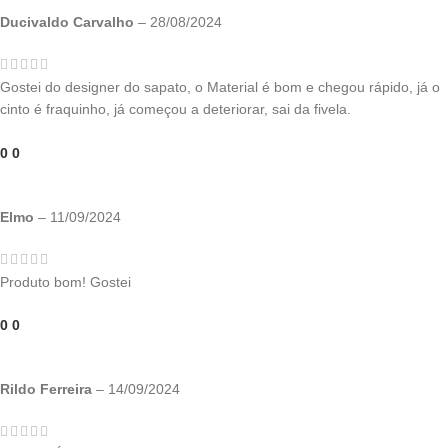
Ducivaldo Carvalho
–
28/08/2024
Gostei do designer do sapato, o Material é bom e chegou rápido, já o
cinto é fraquinho, já começou a deteriorar, sai da fivela.
0
0
Elmo
–
11/09/2024
Produto bom! Gostei
0
0
Rildo Ferreira
–
14/09/2024