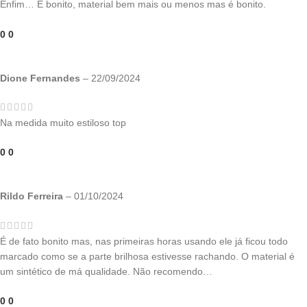
Enfim… É bonito, material bem mais ou menos mas é bonito.
0
0
Dione Fernandes
–
22/09/2024
Na medida muito estiloso top
0
0
Rildo Ferreira
–
01/10/2024
É de fato bonito mas, nas primeiras horas usando ele já ficou todo
marcado como se a parte brilhosa estivesse rachando. O material é
um sintético de má qualidade. Não recomendo…
0
0