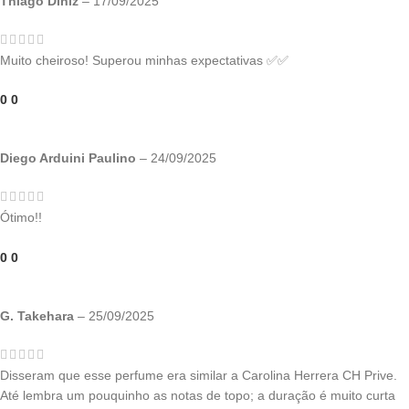
Thiago Diniz
–
17/09/2025
Muito cheiroso! Superou minhas expectativas ✅✅
0
0
Diego Arduini Paulino
–
24/09/2025
Ótimo!!
0
0
G. Takehara
–
25/09/2025
Disseram que esse perfume era similar a Carolina Herrera CH Prive.
Até lembra um pouquinho as notas de topo; a duração é muito curta