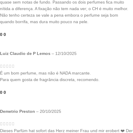
quase sem notas de fundo. Passando os dois perfumes fica muito
nítida a diferença. A fixação não tem nada ver; o CH é muito melhor.
Não tenho certeza se vale a pena embora o perfume seja bom
quando borrifa, mas dura muito pouco na pele.
0
0
Luiz Claudio de P Lemos
–
12/10/2025
É um bom perfume, mas não é NADA marcante.
Para quem gosta de fragrância discreta, recomendo.
0
0
Demetrio Preston
–
20/10/2025
Dieses Parfüm hat sofort das Herz meiner Frau und mir erobert ❤️ Der