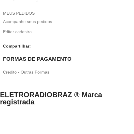
MEUS PEDIDOS
Acompanhe seus pedidos
Editar cadastro
Compartilhar:
FORMAS DE PAGAMENTO
Crédito - Outras Formas
ELETRORADIOBRAZ ® Marca
registrada
Direitos Reservados © 1999-2024 eletroradiobraz.com.br domínio
registrado desde 04/2013
CNPJ n.º 33.527.812/0001-49 /EUCLIDES COSTA NETO.