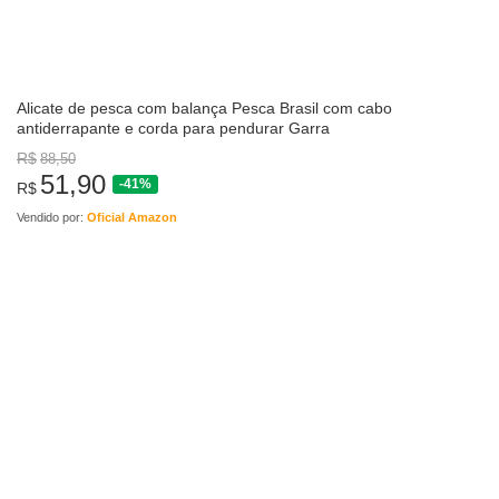
Alicate de pesca com balança Pesca Brasil com cabo
antiderrapante e corda para pendurar Garra
R$
88,50
51,90
-41%
R$
Vendido por:
Oficial Amazon