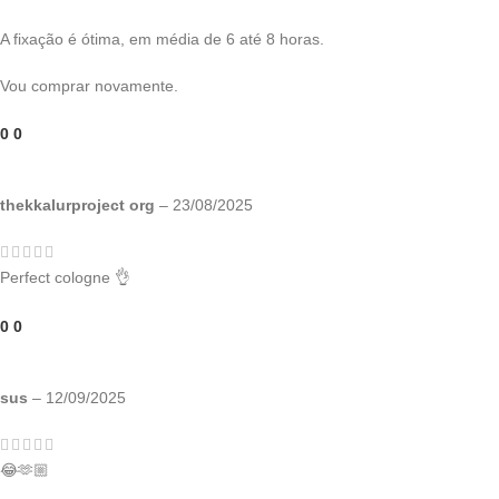
A fixação é ótima, em média de 6 até 8 horas.
Vou comprar novamente.
0
0
thekkalurproject org
–
23/08/2025
Perfect cologne 👌
0
0
sus
–
12/09/2025
😂🫶🏼