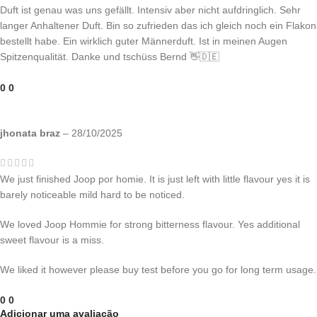
Duft ist genau was uns gefällt. Intensiv aber nicht aufdringlich. Sehr
langer Anhaltener Duft. Bin so zufrieden das ich gleich noch ein Flakon
bestellt habe. Ein wirklich guter Männerduft. Ist in meinen Augen
Spitzenqualität. Danke und tschüss Bernd 👋🇩🇪
0
0
jhonata braz
–
28/10/2025
We just finished Joop por homie. It is just left with little flavour yes it is
barely noticeable mild hard to be noticed.
We loved Joop Hommie for strong bitterness flavour. Yes additional
sweet flavour is a miss.
We liked it however please buy test before you go for long term usage.
0
0
Adicionar uma avaliação