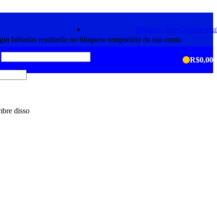
Crie a sua conta
Mercado livre
Compre aqu
ogin falhadas resultarão no bloqueio temporário da sua conta.
R$
0,00
bre disso