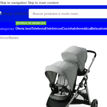
Skip to navigation
Skip to main content
ENTREGA NO MESMO DIA
ategorias
Oferta best
Telefonia
Eletrônicos
Cozinha
Informática
Beleza
Ins
Início
/
Bebês