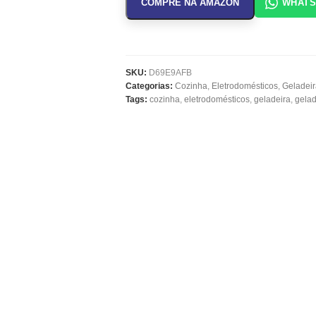
COMPRE NA AMAZON
WHAT
SKU:
D69E9AFB
Categorias:
Cozinha
,
Eletrodomésticos
,
Geladeir
Tags:
cozinha
,
eletrodomésticos
,
geladeira
,
gelad