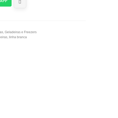
SAPP
as
,
Geladeiras e Freezers
eiras
,
linha branca