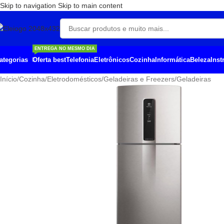
Skip to navigation
Skip to main content
ENTREGA NO MESMO DIA
Oferta best
Telefonia
Eletrônicos
Cozinha
Informática
Beleza
Ins
ategorias
Início
/
Cozinha
/
Eletrodomésticos
/
Geladeiras e Freezers
/
Geladeiras