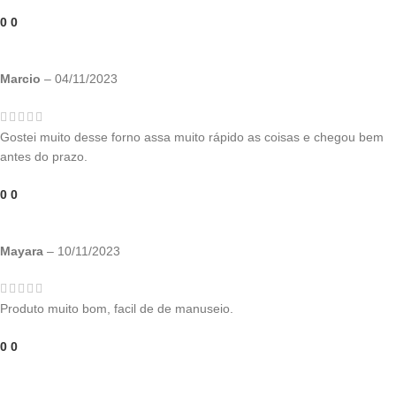
0
0
Marcio
–
04/11/2023
Gostei muito desse forno assa muito rápido as coisas e chegou bem
antes do prazo.
0
0
Mayara
–
10/11/2023
Produto muito bom, facil de de manuseio.
0
0