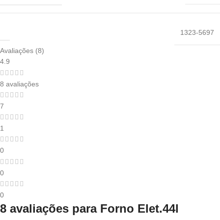
‎1323-5697
Avaliações (8)
4.9
8 avaliações
7
1
0
0
0
8 avaliações para
Forno Elet.44l