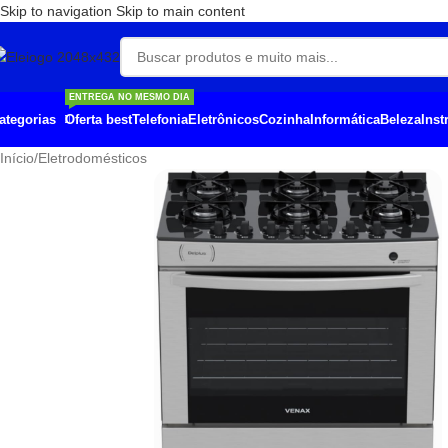
Skip to navigation
Skip to main content
ENTREGA NO MESMO DIA
Oferta best
Telefonia
Eletrônicos
Cozinha
Informática
Beleza
Ins
ategorias
Início
/
Eletrodomésticos