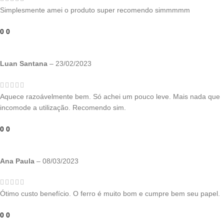
Simplesmente amei o produto super recomendo simmmmm
0
0
Luan Santana
–
23/02/2023
Aquece razoávelmente bem. Só achei um pouco leve. Mais nada que
incomode a utilização. Recomendo sim.
0
0
Ana Paula
–
08/03/2023
Ótimo custo benefício. O ferro é muito bom e cumpre bem seu papel.
0
0