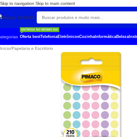
Skip to navigation
Skip to main content
ENTREGA NO MESMO DIA
ategorias
Oferta best
Telefonia
Eletrônicos
Cozinha
Informática
Beleza
Ins
Início
/
Papelaria e Escritório