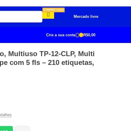
COMPRE AQUI
Mercado livre
Crie a sua conta
R$
0,00
o, Multiuso TP-12-CLP, Multi
e com 5 fls – 210 etiquetas,
etalhes