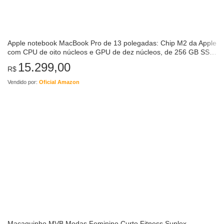
Apple notebook MacBook Pro de 13 polegadas: Chip M2 da Apple
com CPU de oito núcleos e GPU de dez núcleos, de 256 GB SSD
– Prateado
15.299,00
R$
Vendido por:
Oficial Amazon
Macaquinho MVB Modas Feminino Curto Fitness Suplex