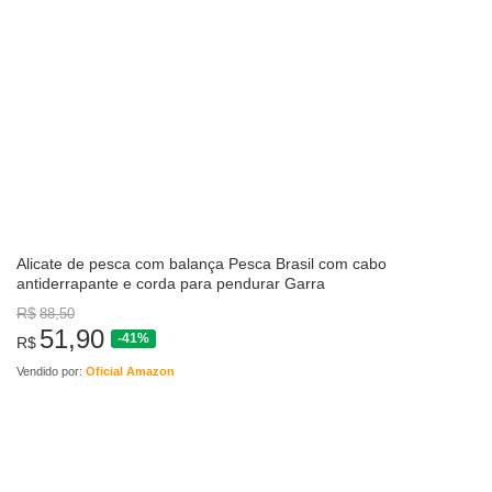
Alicate de pesca com balança Pesca Brasil com cabo
antiderrapante e corda para pendurar Garra
R$
88,50
51,90
-41%
R$
Vendido por:
Oficial Amazon