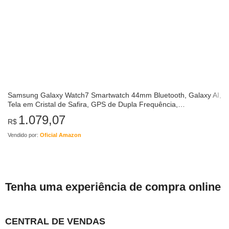
Samsung Galaxy Watch7 Smartwatch 44mm Bluetooth, Galaxy AI,
Tela em Cristal de Safira, GPS de Dupla Frequência,
Monitoramento avançado de saúde, sono e de coração,
1.079,07
R$
Processador…
Vendido por:
Oficial Amazon
Tenha uma experiência de compra online
CENTRAL DE VENDAS