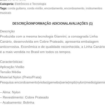
Categoria:
Eletrônicos e Tecnologia
Tags:
corda guitarra
,
corda violão
,
encordamento
,
encordoamento
,
instrumentos
musicais
DESCRIÇÃO
INFORMAÇÃO ADICIONAL
AVALIAÇÕES (1)
Descrição
Produzida com a mesma tecnologia Giannini, a consagrada Linha
Canário, desenvolvida em Cobre Prateado, apresenta embalagem
anticorrosiva. Econômica e de qualidade reconhecida, a Linha Canário
é a mais vendida no Brasil em todos os tempos.
Características:
Aplicação:Violão
Tensão:Média
Material:Nylon (Preto/Prata)
Pesquisa:encordoamento|violao|genwbs|serie|mpb|nylon|medio|gianni
– Alma: Nylon
– Revestimento: Cobre Prateado
– Acabamento: Bolinha