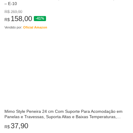
– E-10
R$
269,90
158,00
-41%
R$
Vendido por:
Oficial Amazon
Mimo Style Peneira 24 cm Com Suporte Para Acomodação em
Panelas e Travessas, Suporta Altas e Baixas Temperaturas,
Material de Inox Resistente e…
37,90
R$