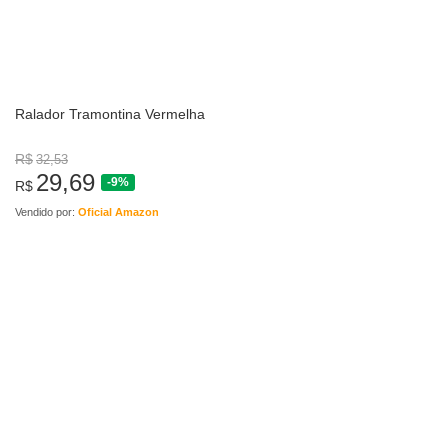
Ralador Tramontina Vermelha
R$
32,53
29,69
-9%
R$
Vendido por:
Oficial Amazon