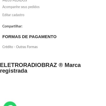
MEUS PEDIDOS
Acompanhe seus pedidos
Editar cadastro
Compartilhar:
FORMAS DE PAGAMENTO
Crédito - Outras Formas
ELETRORADIOBRAZ ® Marca
registrada
Direitos Reservados © 1999-2024 eletroradiobraz.com.br domínio
registrado desde 04/2013
CNPJ n.º 33.527.812/0001-49 /EUCLIDES COSTA NETO.
Av. Francisco Matarazzo, nº 891, Água Branca, São Paulo/SP – Brasil –