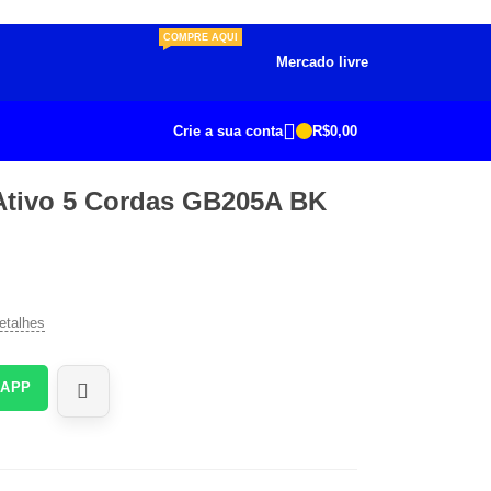
COMPRE AQUI
Mercado livre
Crie a sua conta
R$
0,00
 Ativo 5 Cordas GB205A BK
etalhes
SAPP