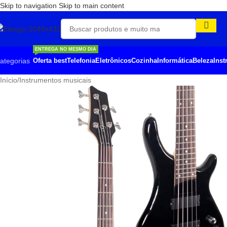
Skip to navigation
Skip to main content
ENTREGA NO MESMO DIA
ategorias
Oferta best
Telefonia
Eletrônicos
Cozinha
Informática
Beleza
Ins
Início
/
Instrumentos musicais