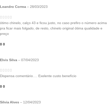
Leandro Correa
–
28/03/2023
ótimo chinelo, calço 43 e ficou justo, no caso prefiro o número acima
pra ficar mais folgado, de resto, chinelo original ótima qualidade e
preço
0
0
Elvis Silva
–
07/04/2023
Dispensa comentário…. Exelente custo benefício
0
0
Silvia Alves
–
12/04/2023