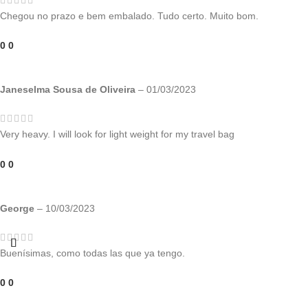
Chegou no prazo e bem embalado. Tudo certo. Muito bom.
0
0
Janeselma Sousa de Oliveira
–
01/03/2023
Very heavy. I will look for light weight for my travel bag
0
0
George
–
10/03/2023
Buenísimas, como todas las que ya tengo.
0
0