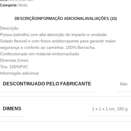
Categoria:
Moda
DESCRIÇÃO
INFORMAÇÃO ADICIONAL
AVALIAÇÕES (10)
Descrição
Possui palmilha com alta absorção de impacto e umidade
Solado flexível e com frisos antiderrapante para garantir maior
segurança e conforto ao caminhar, 100% Borracha.
Confeccionado em material emborrachado
Diversas Cores
Tira: 100%PVC
Informação adicional
DESCONTINUADO PELO FABRICANTE
‎Não
DIMENS
‎1 x 1 x 1 cm
,
180 g