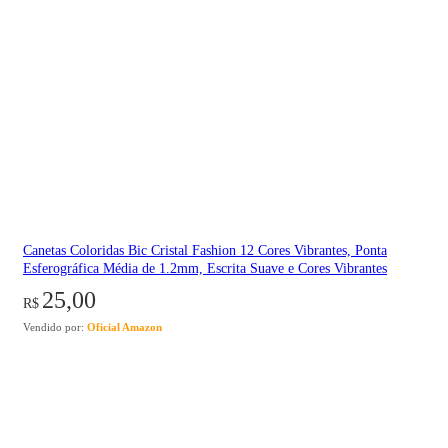
Canetas Coloridas Bic Cristal Fashion 12 Cores Vibrantes, Ponta
Esferográfica Média de 1.2mm, Escrita Suave e Cores Vibrantes
25,00
R$
Vendido por:
Oficial Amazon