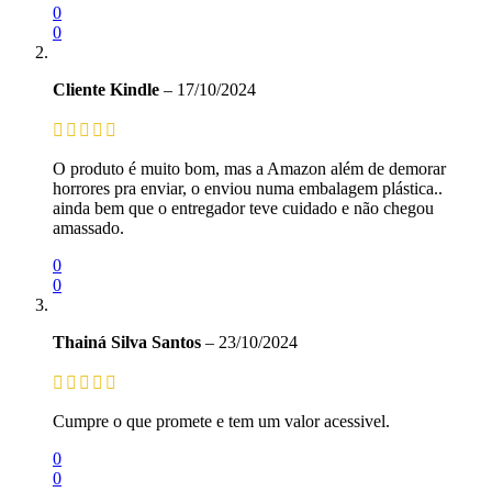
0
0
Cliente Kindle
–
17/10/2024
O produto é muito bom, mas a Amazon além de demorar
horrores pra enviar, o enviou numa embalagem plástica..
ainda bem que o entregador teve cuidado e não chegou
amassado.
0
0
Thainá Silva Santos
–
23/10/2024
Cumpre o que promete e tem um valor acessivel.
0
0