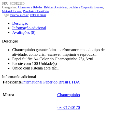
SKU:
8CDE221D
Categorias:
Alimentos e Bebidas
,
Bebidas Alcoólicas
,
Bebidas e Coquetéis Prontos
,
Material Escolar
,
Papelaria e Escritório
Tags:
material escolar
,
volta as aulas
Descrição
Informação adicional
Avaliações (8)
Descrição
Chamequinho garante ótima performance em todo tipo de
atividade, como criar, escrever, imprimir e reproduzir.
Papel Sulfite A4 Colorido Chamequinho 75g Azul
Pacote com 100 Unidade(s)
Único com sistema abre fácil
Informação adicional
Fabricante
‎International Paper do Brasil LTDA
Marca
‎Chamequinho
‎03071740170