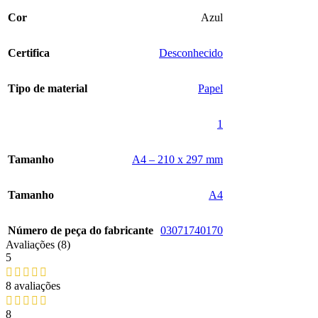
Cor
‎Azul
Certifica
‎Desconhecido
Tipo de material
‎Papel
‎1
Tamanho
‎A4 – 210 x 297 mm
Tamanho
‎A4
Número de peça do fabricante
‎03071740170
Avaliações (8)
5
8 avaliações
8