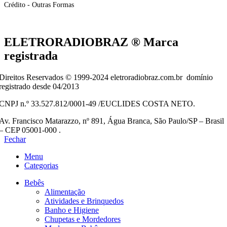
Crédito - Outras Formas
ELETRORADIOBRAZ ® Marca
registrada
Direitos Reservados © 1999-2024 eletroradiobraz.com.br domínio
registrado desde 04/2013
CNPJ n.º 33.527.812/0001-49 /EUCLIDES COSTA NETO.
Av. Francisco Matarazzo, nº 891, Água Branca, São Paulo/SP – Brasil
– CEP 05001-000 .
Fechar
Menu
Categorias
Bebês
Alimentação
Atividades e Brinquedos
Banho e Higiene
Chupetas e Mordedores