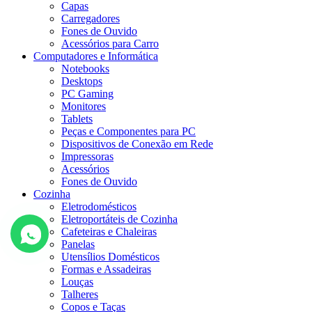
Capas
Carregadores
Fones de Ouvido
Acessórios para Carro
Computadores e Informática
Notebooks
Desktops
PC Gaming
Monitores
Tablets
Peças e Componentes para PC
Dispositivos de Conexão em Rede
Impressoras
Acessórios
Fones de Ouvido
Cozinha
Eletrodomésticos
Eletroportáteis de Cozinha
Cafeteiras e Chaleiras
Panelas
Utensílios Domésticos
Formas e Assadeiras
Louças
Talheres
Copos e Taças