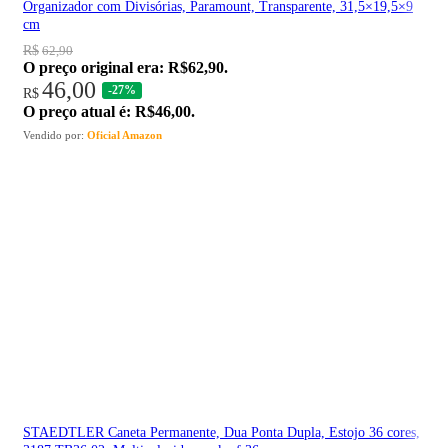
Organizador com Divisórias, Paramount, Transparente, 31,5×19,5×9
cm
R$
62,90
O preço original era: R$62,90.
46,00
-27%
R$
O preço atual é: R$46,00.
Vendido por:
Oficial Amazon
STAEDTLER Caneta Permanente, Dua Ponta Dupla, Estojo 36 cores,