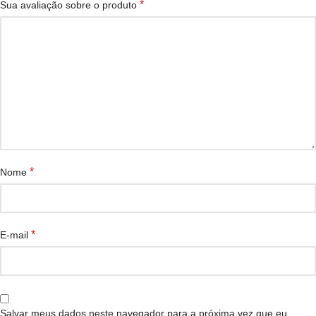
*
Sua avaliação sobre o produto
*
Nome
*
E-mail
Salvar meus dados neste navegador para a próxima vez que eu