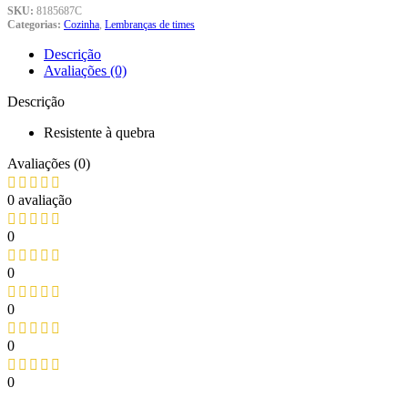
SKU:
8185687C
Categorias:
Cozinha
,
Lembranças de times
Descrição
Avaliações (0)
Descrição
Resistente à quebra
Avaliações (0)
0 avaliação
0
0
0
0
0