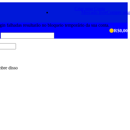
Criar uma Conta
Mercado livre
Compre aqu
ogin falhadas resultarão no bloqueio temporário da sua conta.
R$
0,00
bre disso