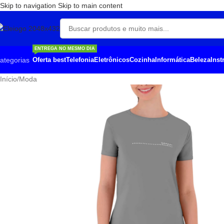
Skip to navigation
Skip to main content
ENTREGA NO MESMO DIA
ategorias
Oferta best
Telefonia
Eletrônicos
Cozinha
Informática
Beleza
Ins
Início
/
Moda