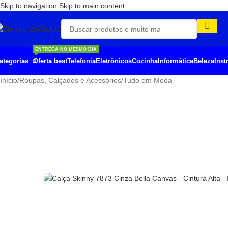
Skip to navigation
Skip to main content
ENTREGA NO MESMO DIA
Oferta best
Telefonia
Eletrônicos
Cozinha
Informática
Beleza
Ins
ategorias
Início
/
Roupas, Calçados e Acessórios
/
Tudo em Moda