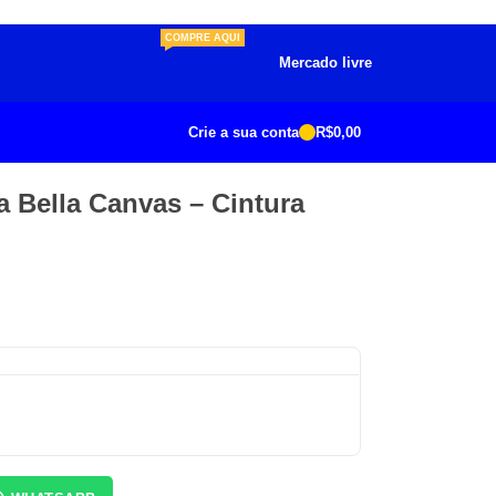
COMPRE AQUI
Mercado livre
Crie a sua conta
R$
0,00
a Bella Canvas – Cintura