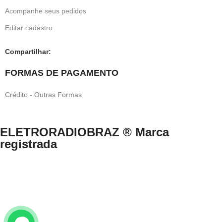
Acompanhe seus pedidos
Editar cadastro
Compartilhar:
FORMAS DE PAGAMENTO
Crédito - Outras Formas
ELETRORADIOBRAZ ® Marca
registrada
Direitos Reservados © 1999-2024 eletroradiobraz.com.br domínio
registrado desde 04/2013
CNPJ n.º 33.527.812/0001-49 /EUCLIDES COSTA NETO.
Av. Francisco Matarazzo, nº 891, Água Branca, São Paulo/SP – Brasil