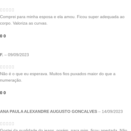
Comprei para minha esposa e ela amou. Ficou super adequada ao
corpo. Valoriza as curvas.
0
0
F.
–
09/09/2023
Não é o que eu esperava. Muitos fios puxados maior do que a
numeração.
0
0
ANA PAULA ALEXANDRE AUGUSTO GONCALVES
–
14/09/2023
Gostei da qualidade do jeans, porém, para mim, ficou apertada. Não