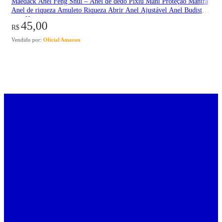
Maedack Anel Feng Shui – Anel de dedo Pixiu Mani Proteção Mantra
Anel de riqueza Amuleto Riqueza Abrir Anel Ajustável Anel Budista
para Homens
45,00
R$
Vendido por:
Oficial Amazon