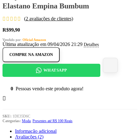
Elastano Empina Bumbum
(
2
avaliações de clientes)
R$
99,90
Vendido por:
Oficial Amazon
Última atualização em 09/04/2026 21:29
Detalhes
COMPRE NA AMAZON
WHATSAPP
0
Pessoas vendo este produto agora!
SKU:
1DE35D6C
Categorias:
Moda
,
Presentes até R$ 100 Reais
Informação adicional
Avaliações (2)