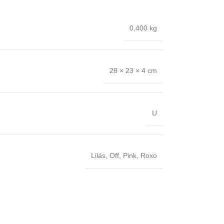
0,400 kg
28 × 23 × 4 cm
U
Lilás
,
Off
,
Pink
,
Roxo