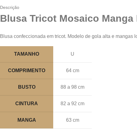
Descrição
Blusa Tricot Mosaico Manga
Blusa confeccionada em tricot. Modelo de gola alta e mangas l
TAMANHO
U
COMPRIMENTO
64 cm
BUSTO
88 a 98 cm
CINTURA
82 a 92 cm
MANGA
63 cm