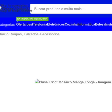
Skip to navigation
Skip to main content
ENTREGA NO MESMO DIA
ategorias
Oferta best
Telefonia
Eletrônicos
Cozinha
Informática
Beleza
Ins
Início
/
Roupas, Calçados e Acessórios