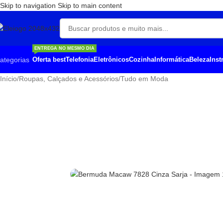
Skip to navigation
Skip to main content
ENTREGA NO MESMO DIA
ategorias
Oferta best
Telefonia
Eletrônicos
Cozinha
Informática
Beleza
Ins
Início
/
Roupas, Calçados e Acessórios
/
Tudo em Moda