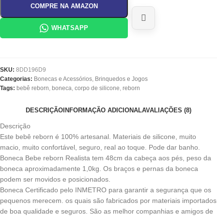
COMPRE NA AMAZON
WHATSAPP
SKU:
8DD196D9
Categorias:
Bonecas e Acessórios
,
Brinquedos e Jogos
Tags:
bebê reborn
,
boneca
,
corpo de silicone
,
reborn
DESCRIÇÃO
INFORMAÇÃO ADICIONAL
AVALIAÇÕES (8)
Descrição
Este bebê reborn é 100% artesanal. Materiais de silicone, muito
macio, muito confortável, seguro, real ao toque. Pode dar banho.
Boneca Bebe reborn Realista tem 48cm da cabeça aos pés, peso da
boneca aproximadamente 1,0kg. Os braços e pernas da boneca
podem ser movidos e posicionados.
Boneca Certificado pelo INMETRO para garantir a segurança que os
pequenos merecem. os quais são fabricados por materiais importados
de boa qualidade e seguros. São as melhor companhias e amigos de