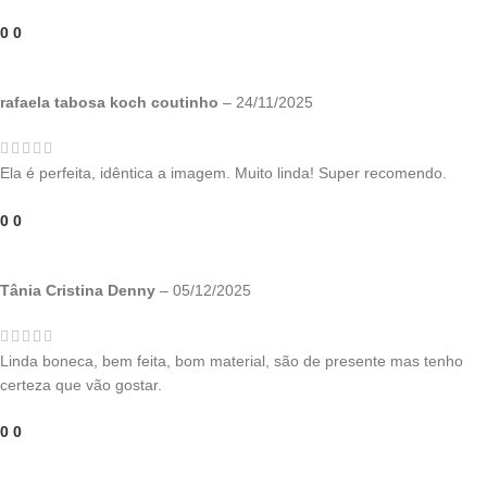
0
0
rafaela tabosa koch coutinho
–
24/11/2025
Ela é perfeita, idêntica a imagem. Muito linda! Super recomendo.
0
0
Tânia Cristina Denny
–
05/12/2025
Linda boneca, bem feita, bom material, são de presente mas tenho
certeza que vão gostar.
0
0