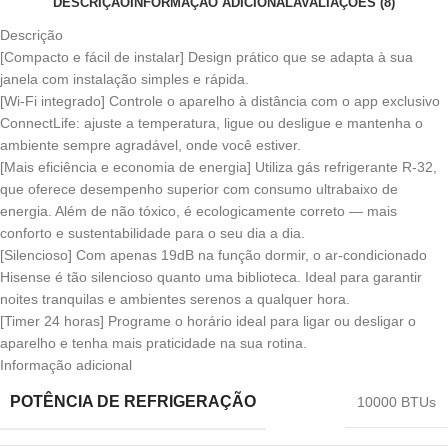
DESCRIÇÃO
INFORMAÇÃO ADICIONAL
AVALIAÇÕES (8)
Descrição
[Compacto e fácil de instalar] Design prático que se adapta à sua
janela com instalação simples e rápida.
[Wi-Fi integrado] Controle o aparelho à distância com o app exclusivo
ConnectLife: ajuste a temperatura, ligue ou desligue e mantenha o
ambiente sempre agradável, onde você estiver.
[Mais eficiência e economia de energia] Utiliza gás refrigerante R-32,
que oferece desempenho superior com consumo ultrabaixo de
energia. Além de não tóxico, é ecologicamente correto — mais
conforto e sustentabilidade para o seu dia a dia.
[Silencioso] Com apenas 19dB na função dormir, o ar-condicionado
Hisense é tão silencioso quanto uma biblioteca. Ideal para garantir
noites tranquilas e ambientes serenos a qualquer hora.
[Timer 24 horas] Programe o horário ideal para ligar ou desligar o
aparelho e tenha mais praticidade na sua rotina.
Informação adicional
POTÊNCIA DE REFRIGERAÇÃO
10000 BTUs