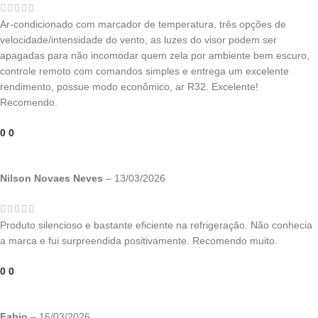
Ar-condicionado com marcador de temperatura, três opções de
velocidade/intensidade do vento, as luzes do visor podem ser
apagadas para não incomodar quem zela por ambiente bem escuro,
controle remoto com comandos simples e entrega um excelente
rendimento, possue modo econômico, ar R32. Excelente!
Recomendo.
0
0
Nilson Novaes Neves
–
13/03/2026
Produto silencioso e bastante eficiente na refrigeração. Não conhecia
a marca e fui surpreendida positivamente. Recomendo muito.
0
0
Fabio
–
16/03/2026