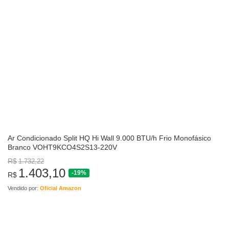
Ar Condicionado Split HQ Hi Wall 9.000 BTU/h Frio Monofásico
Branco VOHT9KCO4S2S13-220V
R$
1.732,22
1.403,10
-19%
R$
Vendido por:
Oficial Amazon