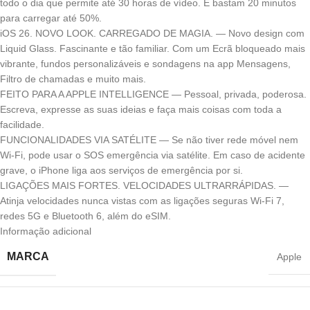
todo o dia que permite até 30 horas de vídeo. E bastam 20 minutos
para carregar até 50%.
iOS 26. NOVO LOOK. CARREGADO DE MAGIA. — Novo design com
Liquid Glass. Fascinante e tão familiar. Com um Ecrã bloqueado mais
vibrante, fundos personalizáveis e sondagens na app Mensagens,
Filtro de chamadas e muito mais.
FEITO PARA A APPLE INTELLIGENCE — Pessoal, privada, poderosa.
Escreva, expresse as suas ideias e faça mais coisas com toda a
facilidade.
FUNCIONALIDADES VIA SATÉLITE — Se não tiver rede móvel nem
Wi‑Fi, pode usar o SOS emergência via satélite. Em caso de acidente
grave, o iPhone liga aos serviços de emergência por si.
LIGAÇÕES MAIS FORTES. VELOCIDADES ULTRARRÁPIDAS. —
Atinja velocidades nunca vistas com as ligações seguras Wi‑Fi 7,
redes 5G e Bluetooth 6, além do eSIM.
Informação adicional
MARCA
Apple