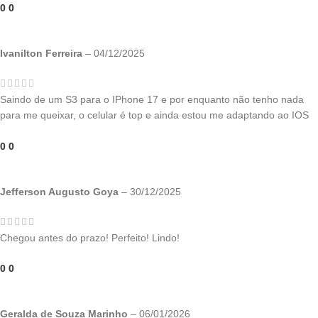
0
0
Ivanilton Ferreira
–
04/12/2025
Saindo de um S3 para o IPhone 17 e por enquanto não tenho nada
para me queixar, o celular é top e ainda estou me adaptando ao IOS
0
0
Jefferson Augusto Goya
–
30/12/2025
Chegou antes do prazo! Perfeito! Lindo!
0
0
Geralda de Souza Marinho
–
06/01/2026