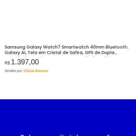
Samsung Galaxy Watch7 Smartwatch 40mm Bluetooth,
Galaxy AI, Tela em Cristal de Safira, GPS de Dupla
Frequência, Monitoramento avançado de saúde, sono e
1.397,00
de coração, Processador…
R$
Vendido por:
Oficial Amazon