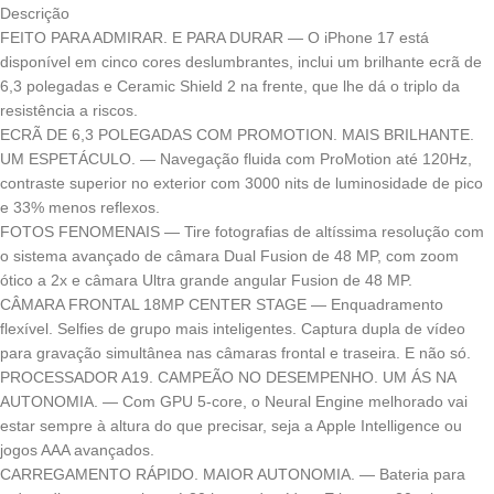
Descrição
FEITO PARA ADMIRAR. E PARA DURAR — O iPhone 17 está
disponível em cinco cores deslumbrantes, inclui um brilhante ecrã de
6,3 polegadas e Ceramic Shield 2 na frente, que lhe dá o triplo da
resistência a riscos.
ECRÃ DE 6,3 POLEGADAS COM PROMOTION. MAIS BRILHANTE.
UM ESPETÁCULO. — Navegação fluida com ProMotion até 120Hz,
contraste superior no exterior com 3000 nits de luminosidade de pico
e 33% menos reflexos.
FOTOS FENOMENAIS — Tire fotografias de altíssima resolução com
o sistema avançado de câmara Dual Fusion de 48 MP, com zoom
ótico a 2x e câmara Ultra grande angular Fusion de 48 MP.
CÂMARA FRONTAL 18MP CENTER STAGE — Enquadramento
flexível. Selfies de grupo mais inteligentes. Captura dupla de vídeo
para gravação simultânea nas câmaras frontal e traseira. E não só.
PROCESSADOR A19. CAMPEÃO NO DESEMPENHO. UM ÁS NA
AUTONOMIA. — Com GPU 5-core, o Neural Engine melhorado vai
estar sempre à altura do que precisar, seja a Apple Intelligence ou
jogos AAA avançados.
CARREGAMENTO RÁPIDO. MAIOR AUTONOMIA. — Bateria para